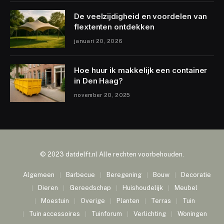
De veelzijdigheid en voordelen van
flextenten ontdekken
januari 20, 2026
Hoe huur ik makkelijk een container
in Den Haag?
november 20, 2025
© 2023 datdelft.nl Alle rechten voorbehouden.
Algemeen
Barbecue
Beregening
Bouw
Decoratie
Dieren
Gereedschap
Huishoudelijk
Meubel
Moestuin
Overige
Planten
Terras
Tuin
Tuin accessoires
Tuinforum
Verlichting
Woningen