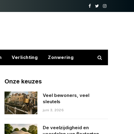
Facebook
Twitter
Instagram
n
Verlichting
Zonwering
Onze keuzes
Veel bewoners, veel
sleutels
juni 3, 2026
De veelzijdigheid en
voordelen van flextenten